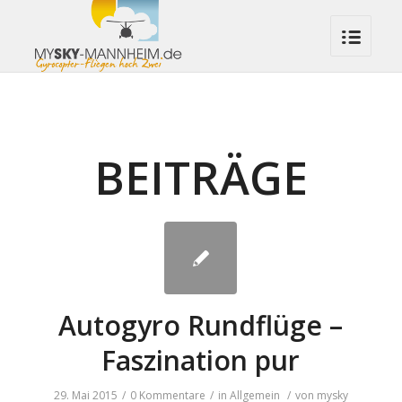
BEITRÄGE
Autogyro Rundflüge –
Faszination pur
29. Mai 2015
/
0 Kommentare
/
in
Allgemein
/
von
mysky