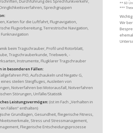
rschriften, Durchführung des Sprechfunkverkehr,
** 60 Unt
 Dringlichkeitsverfahren, Sprechgruppen
*** Theor
on:
Wichtig
n, Karten für die Luftfahrt, Flugnavigation,
Wir ber
ische Flugvorbereitung, Terrestrische Navigation,
Bespre
 Funknavigation
ehemali
Untersc
ik beim Tragschrauber, Profil und Rotorblatt,
aube, Tragschrauberkunde, Triebwerk, -
ksarten, Instrumente, Flugklarer Tragschrauber
n in besonderen Fällen:
allgefahren PIO, Aufschaukeln und Negativ G,
 eines steilen Steigfluges, Ausleiten von
ngen, Notverfahren bei Motorausfall, Notverfahren
ischen Störungen, Unfälle/Statistik
ches Leistungsvermögen:
(ist im Fach „Verhalten in
en Fällen“ enthalten)
ische Grundlagen, Gesundheit, fliegerische Fitness,
chkeitsmerkmale, Stress und Stressmanagement,
nagement, Fliegerische Entscheidungsprozesse