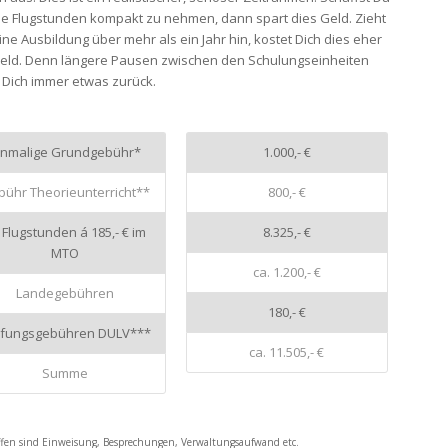
e Flugstunden kompakt zu nehmen, dann spart dies Geld. Zieht
ine Ausbildung über mehr als ein Jahr hin, kostet Dich dies eher
eld. Denn längere Pausen zwischen den Schulungseinheiten
 Dich immer etwas zurück.
inmalige Grundgebühr*
1.000,- €
ühr Theorieunterricht**
800,- €
 Flugstunden á 185,- € im
8.325,- €
MTO
ca. 1.200,- €
Landegebühren
180,- €
üfungsgebühren DULV***
ca. 11.505,- €
Summe
ffen sind Einweisung, Besprechungen, Verwaltungsaufwand etc.