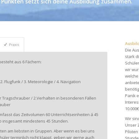
 Punkten setzt sich deine Ausbildung zusammen.
Ausbil
Praxis
Die Aus
stark d
besteht aus 6 Fächern:
Schüler
wir wur
welche
/ 2. Flugfunk / 3. Meteorologie / 4. Navigation
anbiete
benötig
Panik e
ür Tragschrauber / 2.Verhalten in besonderen Fällen
Interes
rauber
10.000€
fasst das Zeitvolumen 60 Unterrichtseinheiten á 45
Wir si
so insgesamt mindestens 45 Stunden.
Unser Z
hten am liebsten in Gruppen. Aber wenn es bei uns
Piloten
üler terminlich nicht klappt, geben wir gerne auch
Stunden