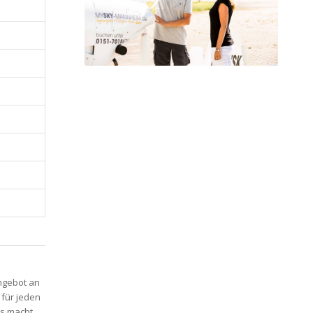
Angebot an
 für jeden
as macht