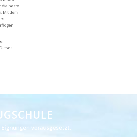
t die beste
n. Mit dem
ert
rflogen
rer
 Dieses
LUGSCHULE
 Eignungen vorausgesetzt.