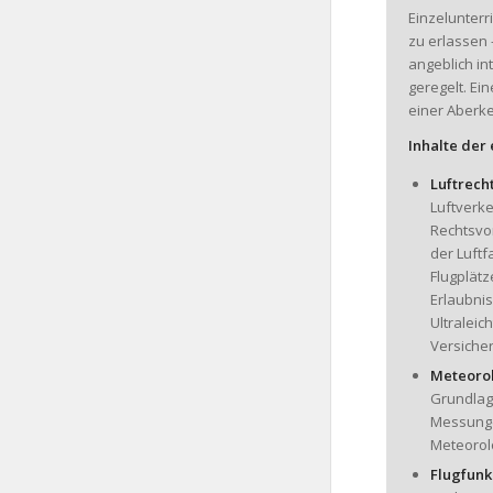
Einzelunterr
zu erlassen 
angeblich in
geregelt. Ei
einer Aberk
Inhalte der
Luftrecht
Luftverke
Rechtsvor
der Luftf
Flugplätz
Erlaubni
Ultraleic
Versicher
Meteorol
Grundlag
Messunge
Meteorol
Flugfunk