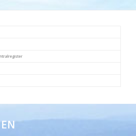
tralregister
NEN