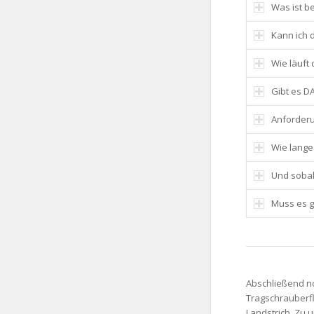
Was ist be
Kann ich 
Wie läuft 
Gibt es D
Anforderu
Wie lange 
Und sobald
Muss es g
Abschließend no
Tragschrauberflu
Landstrich. Zu