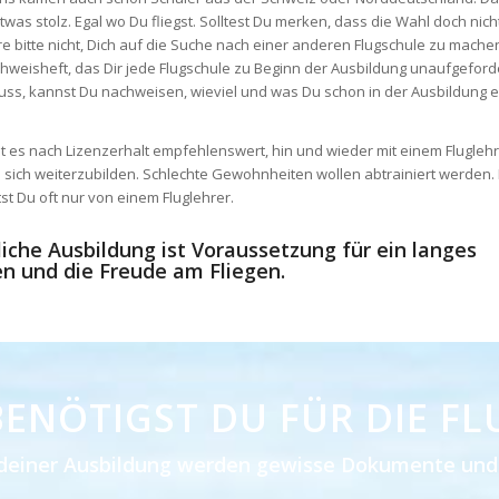
twas stolz. Egal wo Du fliegst. Solltest Du merken, dass die Wahl doch nich
e bitte nicht, Dich auf die Suche nach einer anderen Flugschule zu mache
weisheft, das Dir jede Flugschule zu Beginn der Ausbildung unaufgeford
ss, kannst Du nachweisen, wieviel und was Du schon in der Ausbildung e
st es nach Lizenzerhalt empfehlenswert, hin und wieder mit einem Flugleh
ich weiterzubilden. Schlechte Gewohnheiten wollen abtrainiert werden.
st Du oft nur von einem Fluglehrer.
liche Ausbildung ist Voraussetzung für ein langes
en und die Freude am Fliegen.
BENÖTIGST DU FÜR DIE F
deiner Ausbildung werden gewisse Dokumente und