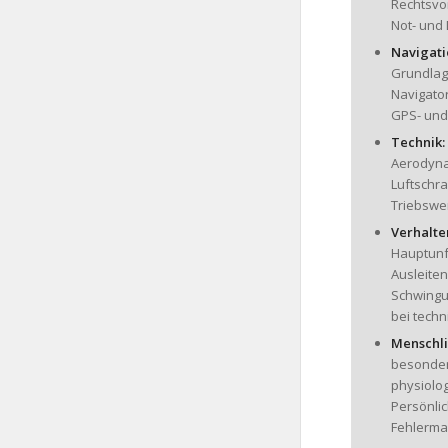
Rechtsvo
Not- und
Navigati
Grundlage
Navigator
GPS- und
Technik:
Aerodynam
Luftschr
Triebswer
Verhalte
Hauptunf
Ausleiten
Schwingu
bei techn
Menschli
besonder
physiolog
Persönli
Fehlerma