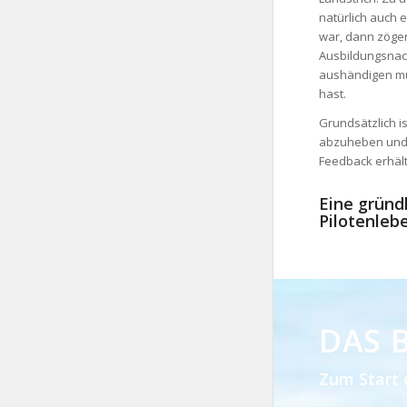
natürlich auch e
war, dann zöger
Ausbildungsnach
aushändigen mu
hast.
Grundsätzlich i
abzuheben und s
Feedback erhält
Eine gründ
Pilotenleb
DAS 
Zum Start 