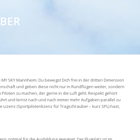
BER
le MY SKY Mannheim. Du bewegst Dich frei in der dritten Dimension
enschaft und geben diese nicht nur in Rundflügen weiter, sondern
 Piloten zu machen, der gerne in die Luft geht. Respekt gehört
eführt und lernst nach und nach immer mehr Aufgaben parallel zu
 Lizenz (Sportpilotenlizenz für Tragschrauber – kurz SPL) hast,
ns optimal für die Ausbildung geeignet. Der Flugplatz ist im