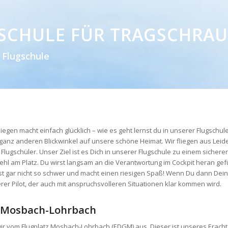
SCHULE FÜR TRAGSCHRAU
 Flugschule
iegen macht einfach glücklich – wie es geht lernst du in unserer Flugschu
ganz anderen Blickwinkel auf unsere schöne Heimat. Wir fliegen aus Leid
lugschüler. Unser Ziel ist es Dich in unserer Flugschule zu einem sicheren
 fehl am Platz. Du wirst langsam an die Verantwortung im Cockpit heran g
ist gar nicht so schwer und macht einen riesigen Spaß! Wenn Du dann Deine
erer Pilot, der auch mit anspruchsvolleren Situationen klar kommen wird.
z Mosbach-Lohrbach
 wir vom Flugplatz Mosbach-Lohrbach (EDGM) aus. Dieser ist unseres Erachte