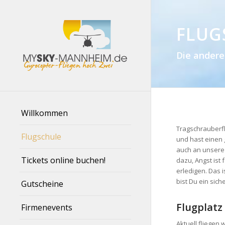
FLUG
Die andere
Willkommen
Tragschrauberfl
Flugschule
und hast einen 
auch an unsere F
Tickets online buchen!
dazu, Angst ist
erledigen. Das 
bist Du ein sich
Gutscheine
Flugplat
Firmenevents
Aktuell fliegen