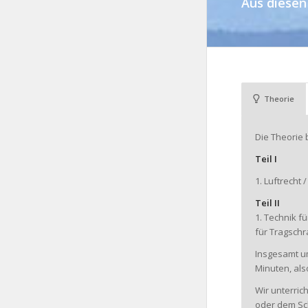
Aus diesen
Theorie
Die Theorie 
Teil I
1. Luftrecht 
Teil II
1. Technik f
für Tragsch
Insgesamt um
Minuten, al
Wir unterric
oder dem Sch