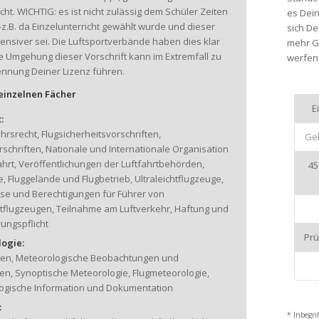
icht. WICHTIG: es ist nicht zulässig dem Schüler Zeiten
es Dein
-z.B. da Einzelunterricht gewählt wurde und dieser
sich De
tensiver sei. Die Luftsportverbände haben dies klar
mehr G
ne Umgehung dieser Vorschrift kann im Extremfall zu
werfen
ennung Deiner Lizenz führen.
 einzelnen Fächer
E
:
hrsrecht, Flugsicherheitsvorschriften,
Geb
schriften, Nationale und Internationale Organisation
ahrt, Veröffentlichungen der Luftfahrtbehörden,
45
e, Fluggelände und Flugbetrieb, Ultraleichtflugzeuge,
sse und Berechtigungen für Führer von
htflugzeugen, Teilnahme am Luftverkehr, Haftung und
ungspflicht
Pr
ogie:
en, Meteorologische Beobachtungen und
n, Synoptische Meteorologie, Flugmeteorologie,
ogische Information und Dokumentation
:
* Inbegri