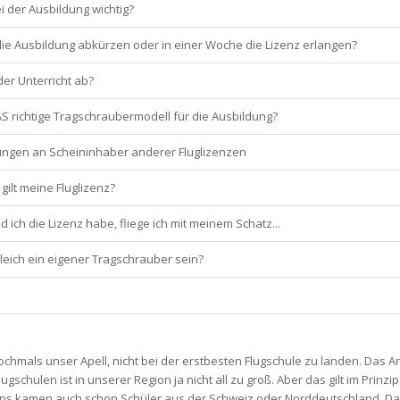
i der Ausbildung wichtig?
die Ausbildung abkürzen oder in einer Woche die Lizenz erlangen?
der Unterricht ab?
AS richtige Tragschraubermodell für die Ausbildung?
ngen an Scheininhaber anderer Fluglizenzen
gilt meine Fluglizenz?
 ich die Lizenz habe, fliege ich mit meinem Schatz...
leich ein eigener Tragschrauber sein?
chmals unser Apell, nicht bei der erstbesten Flugschule zu landen. Das 
gschulen ist in unserer Region ja nicht all zu groß. Aber das gilt im Prinzip
 uns kamen auch schon Schüler aus der Schweiz oder Norddeutschland. D