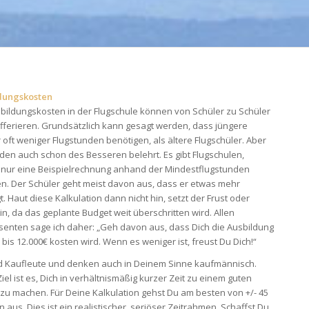
dungskosten
bildungskosten in der Flugschule können von Schüler zu Schüler
ifferieren. Grundsätzlich kann gesagt werden, dass jüngere
 oft weniger Flugstunden benötigen, als ältere Flugschüler. Aber
den auch schon des Besseren belehrt. Es gibt Flugschulen,
 nur eine Beispielrechnung anhand der Mindestflugstunden
n. Der Schüler geht meist davon aus, dass er etwas mehr
t. Haut diese Kalkulation dann nicht hin, setzt der Frust oder
in, da das geplante Budget weit überschritten wird. Allen
senten sage ich daher: „Geh davon aus, dass Dich die Ausbildung
 bis 12.000€ kosten wird. Wenn es weniger ist, freust Du Dich!“
nd Kaufleute und denken auch in Deinem Sinne kaufmännisch.
iel ist es, Dich in verhältnismäßig kurzer Zeit zu einem guten
 zu machen. Für Deine Kalkulation gehst Du am besten von +/- 45
 aus. Dies ist ein realistischer, seriöser Zeitrahmen. Schaffst Du