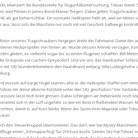
ckt, bilanziert die Bundesstelle für Flugunfalluntersuchung. Tobias meint:
lem, weil Piloten in James-Bond-Manier fliegen. Dabei gelten Tragschrauber
nik als gut beherrschbar. Ein normaler Helikopter hebt ab, weil ein Motor 
der aus, lässt sich die Maschine nur noch mit viel Geschick halbwegs kontrol
Rotor unseres Tragschraubers hingegen dreht der Fahrtwind. Damit der 
 kleiner Heckpropeller von hinten an. Würde dessen Antrieb versagen, kö
den gleiten, es vielleicht sogar bis zu einem Flugplatz schaffen. 800 Mete
 die Graspiste von Lachen-Speyerdorf. Und vor uns das Hambacher Schlo
n mit 100 Stundenkilometern den Haardtrand entlang: Villa Ludwigshöhe u
burg.
nd musste auf karge Hügel starren, ehe er die Helikopter-Staffel vom Himm
obias mir diese alberne Kotztüte unter den Sitz geschoben? Der Gedank
essoire lässt mich breit grinsen. Dabei schlingern wir mittlerweile noch stä
enimmt sich in der Luft ungefähr so wie ein Boot in fließendem Wasser: 
richten, damit er auf Kurs bleibt. Wenn der Spion ihrer Majestät oder Tobi
kaum.
e ich den Steuerknüppel übernommen. Das darf, wer bei Mysky-Mannheim 
dflüge einen „Schnupperflug“ für 250 Euro bucht. Seinen Sitz hat Tobias’ 