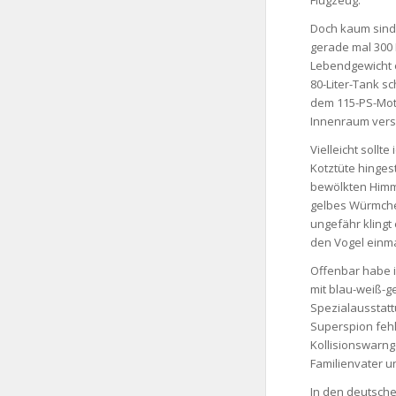
Doch kaum sind w
gerade mal 300 
Lebendgewicht e
80-Liter-Tank s
dem 115-PS-Motor
Innenraum vers
Vielleicht sollt
Kotztüte hinges
bewölkten Himme
gelbes Würmchen
ungefähr klingt 
den Vogel einma
Offenbar habe i
mit blau-weiß-g
Spezialausstatt
Superspion fehl
Kollisionswarnge
Familienvater u
In den deutsche