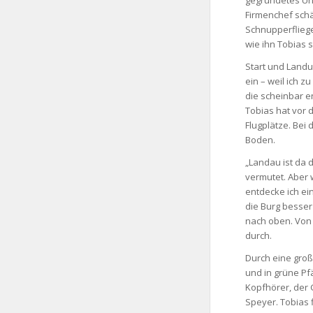
gegründetes Unt
Firmenchef schä
Schnupperfliege
wie ihn Tobias s
Start und Landu
ein – weil ich z
die scheinbar e
Tobias hat vor 
Flugplätze. Bei 
Boden.
„Landau ist da d
vermutet. Aber w
entdecke ich ein
die Burg besser
nach oben. Von 
durch.
Durch eine groß
und in grüne Pf
Kopfhörer, der
Speyer. Tobias 