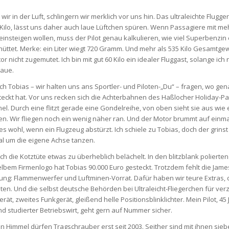
ir in der Luft, schlingern wir merklich vor uns hin. Das ultraleichte Flugge
Kilo, lässt uns daher auch laue Lüftchen spüren. Wenn Passagiere mit mehr
insteigen wollen, muss der Pilot genau kalkulieren, wie viel Superbenzin 
chüttet. Merke: ein Liter wiegt 720 Gramm. Und mehr als 535 Kilo Gesamtge
 nicht zugemutet. Ich bin mit gut 60 Kilo ein idealer Fluggast, solange ich 
aue.
e ich Tobias – wir halten uns ans Sportler- und Piloten-„Du“ – fragen, wo gen
teckt hat. Vor uns recken sich die Achterbahnen des Haßlocher Holiday-Pa
l. Durch eine flitzt gerade eine Gondelreihe, von oben sieht sie aus wie 
. Wir fliegen noch ein wenig näher ran. Und der Motor brummt auf einmal 
es wohl, wenn ein Flugzeug abstürzt. Ich schiele zu Tobias, doch der grinst
l um die eigene Achse tanzen.
ch die Kotztüte etwas zu überheblich belächelt. In den blitzblank poliert
elbem Firmenlogo hat Tobias 90.000 Euro gesteckt. Trotzdem fehlt die Jam
ung: Flammenwerfer und Luftminen-Vorrat. Dafür haben wir teure Extras,
ten. Und die selbst deutsche Behörden bei Ultraleicht-Fliegerchen für verz
rät, zweites Funkgerät, gleißend helle Positionsblinklichter. Mein Pilot, 45 J
nd studierter Betriebswirt, geht gern auf Nummer sicher.
n Himmel dürfen Tragschrauber erst seit 2003. Seither sind mit ihnen si