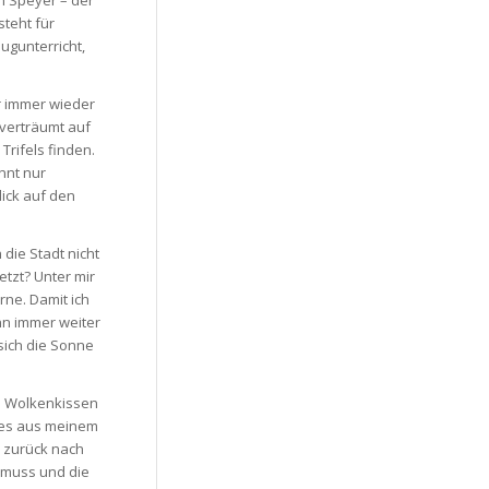
n Speyer – der
teht für
ugunterricht,
er immer wieder
 verträumt auf
Trifels finden.
nnt nur
lick auf den
 die Stadt nicht
etzt? Unter mir
rne. Damit ich
nn immer weiter
sich die Sonne
ße Wolkenkissen
t es aus meinem
 zurück nach
n muss und die