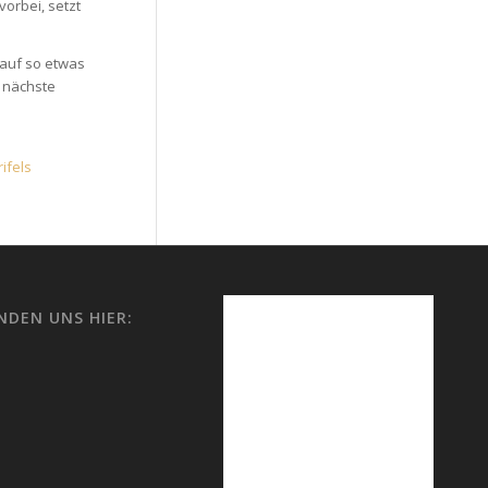
orbei, setzt
 auf so etwas
r nächste
ifels
INDEN UNS HIER: