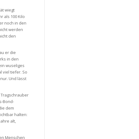
rät wiegt
 als 100 Kilo
er noch in den
wicht werden
nicht den
au er die
rks in den
ein wuseliges
viel tiefer. So
 nur. Und lässt
en Tragschrauber
es-Bond-
 die dem
ichtbar halten:
ahre alt,
eben Menschen