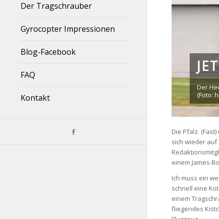
Der Tragschrauber
Gyrocopter Impressionen
Blog-Facebook
JE
FAQ
Der Hec
(Foto: 
Kontakt
Die Pfalz. (Fas
sich wieder auf
Redaktionsmitgl
einem James-Bon
Ich muss ein we
schnell eine Kot
einem Tragschra
fliegendes Kist
Flugzeug.