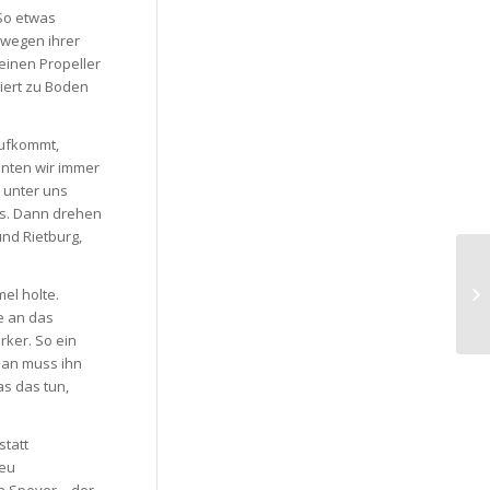
 So etwas
 wegen ihrer
seinen Propeller
liert zu Boden
aufkommt,
nnten wir immer
r unter uns
ss. Dann drehen
nd Rietburg,
Ch
el holte.
Am
e an das
rker. So ein
Man muss ihn
as das tun,
statt
neu