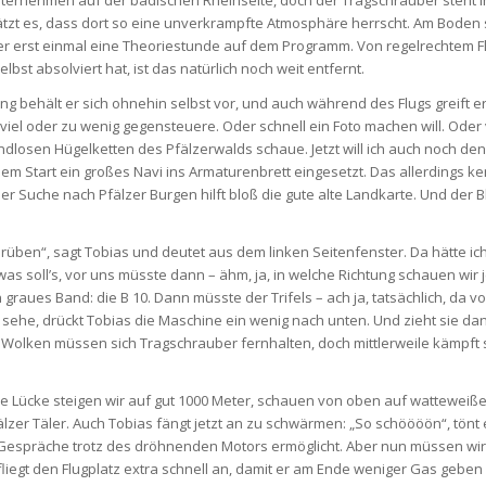
ernehmen auf der badischen Rheinseite, doch der Tragschrauber steht i
tzt es, dass dort so eine unverkrampfte Atmosphäre herrscht. Am Boden s
r erst einmal eine Theoriestunde auf dem Programm. Von regelrechtem Fl
elbst absolviert hat, ist das natürlich noch weit entfernt.
ng behält er sich ohnehin selbst vor, und auch während des Flugs greift 
u viel oder zu wenig gegensteuere. Oder schnell ein Foto machen will. Oder
ndlosen Hügelketten des Pfälzerwalds schaue. Jetzt will ich auch noch den 
dem Start ein großes Navi ins Armaturenbrett eingesetzt. Das allerdings ke
der Suche nach Pfälzer Burgen hilft bloß die gute alte Landkarte. Und der B
rüben“, sagt Tobias und deutet aus dem linken Seitenfenster. Da hätte ich
as soll’s, vor uns müsste dann – ähm, ja, in welche Richtung schauen wir j
 graues Band: die B 10. Dann müsste der Trifels – ach ja, tatsächlich, da vo
 sehe, drückt Tobias die Maschine ein wenig nach unten. Und zieht sie da
Wolken müssen sich Tragschrauber fernhalten, doch mittlerweile kämpft 
e Lücke steigen wir auf gut 1000 Meter, schauen von oben auf wattewei
älzer Täler. Auch Tobias fängt jetzt an zu schwärmen: „So schöööön“, tön
 Gespräche trotz des dröhnenden Motors ermöglicht. Aber nun müssen wir
fliegt den Flugplatz extra schnell an, damit er am Ende weniger Gas gebe