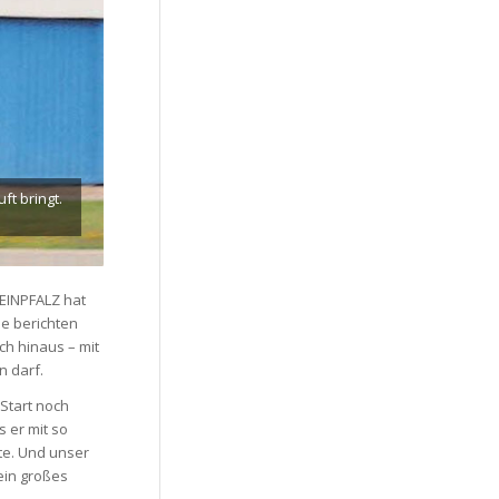
ft bringt.
HEINPFALZ hat
ie berichten
ch hinaus – mit
n darf.
 Start noch
s er mit so
te. Und unser
ein großes