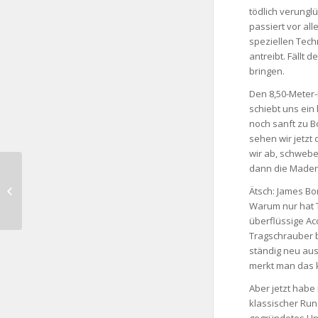
tödlich verunglü
passiert vor al
speziellen Tech
antreibt. Fällt 
bringen.
Den 8,50-Meter-
schiebt uns ein
noch sanft zu Bo
sehen wir jetzt
wir ab, schwebe
dann die Maden
Gyrocopter fliegen – Sie werden es
Ätsch: James Bo
lieben
Warum nur hat T
überflüssige Acc
Tragschrauber b
ständig neu aus
merkt man das 
Aber jetzt hab
klassischer Run