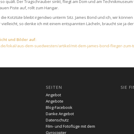
so quält. Der Tragschrauber sinkt, fliegt am Dom und am Technikmuseum v
auen Piste auf, rollt zum Hangar.
, die Kotztüte bleibt irgendwo unterm Sitz. James Bond und ich, wir können
 vielleicht, so denke ich mit einem entspannten Lächeln, braucht sie ja de
cht und Bilder auf:
de/lokal/aus-dem-suedwesten/artikel/mit-dem-james-bond-flieger-zum-tr
SEITEN
SIE F
Angebot
Angebote
Blog-Facebook
Danke Angebot
Datenschutz
Film- und Fotoflüge mit dem
Gyrocopter