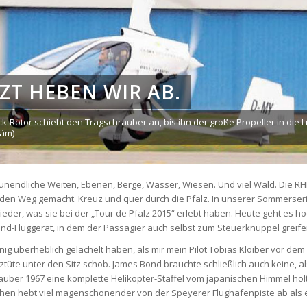
TZT HEBEN WIR AB.
k-Rotor schiebt den Tragschrauber an, bis ihn der große Propeller in die Lu
häm)
t) unendliche Weiten, Ebenen, Berge, Wasser, Wiesen. Und viel Wald. Die R
 den Weg gemacht. Kreuz und quer durch die Pfalz. In unserer Sommerser
ieder, was sie bei der „Tour de Pfalz 2015“ erlebt haben. Heute geht es ho
d-Fluggerät, in dem der Passagier auch selbst zum Steuerknüppel greife
nig überheblich gelächelt haben, als mir mein Pilot Tobias Kloiber vor dem
ztüte unter den Sitz schob. James Bond brauchte schließlich auch keine, al
uber 1967 eine komplette Helikopter-Staffel vom japanischen Himmel hol
chen hebt viel magenschonender von der Speyerer Flughafenpiste ab als 